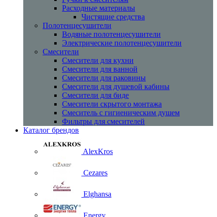
Расходные материалы
Чистящие средства
Полотенцесушители
Водяные полотенцесушители
Электрические полотенцесушители
Смесители
Смесители для кухни
Смесители для ванной
Смесители для раковины
Смесители для душевой кабины
Смесители для биде
Смесители скрытого монтажа
Смеситель с гигиеническим душем
Фильтры для смесителей
Каталог брендов
AlexKros
Cezares
Elghansa
Energy