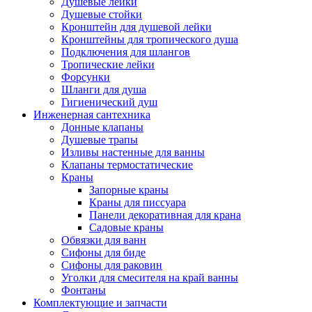
Душевые лейки
Душевые стойки
Кронштейн для душевой лейки
Кронштейны для тропического душа
Подключения для шлангов
Тропические лейки
Форсунки
Шланги для душа
Гигиенический душ
Инженерная сантехника
Донные клапаны
Душевые трапы
Изливы настенные для ванны
Клапаны термостатические
Краны
Запорные краны
Краны для писсуара
Панели декоративная для крана
Садовые краны
Обвязки для ванн
Сифоны для биде
Сифоны для раковин
Уголки для смесителя на край ванны
Фонтаны
Комплектующие и запчасти