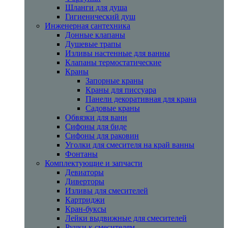
Шланги для душа
Гигиенический душ
Инженерная сантехника
Донные клапаны
Душевые трапы
Изливы настенные для ванны
Клапаны термостатические
Краны
Запорные краны
Краны для писсуара
Панели декоративная для крана
Садовые краны
Обвязки для ванн
Сифоны для биде
Сифоны для раковин
Уголки для смесителя на край ванны
Фонтаны
Комплектующие и запчасти
Девиаторы
Диверторы
Изливы для смесителей
Картриджи
Кран-буксы
Лейки выдвижные для смесителей
Ручки к смесителям