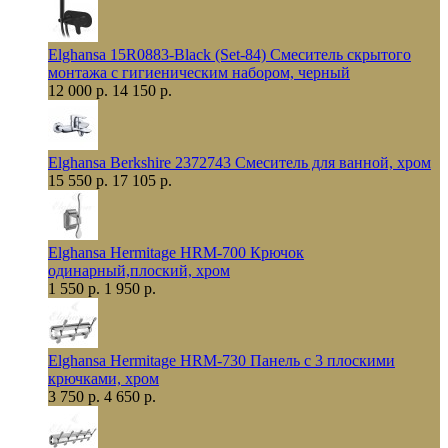
Elghansa 15R0883-Black (Set-84) Смеситель скрытого
монтажа с гигиеническим набором, черный
12 000 р.
14 150 р.
Elghansa Berkshire 2372743 Смеситель для ванной, хром
15 550 р.
17 105 р.
Elghansa Hermitage HRM-700 Крючок
одинарный,плоский, хром
1 550 р.
1 950 р.
Elghansa Hermitage HRM-730 Панель с 3 плоскими
крючками, хром
3 750 р.
4 650 р.