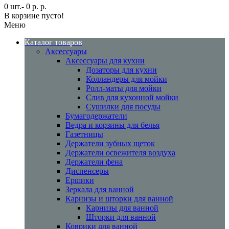
0 шт.- 0 р. р.
В корзине пусто!
Меню
Каталог товаров
Аксессуары
Аксессуары для кухни
Дозаторы для кухни
Колландеры для мойки
Ролл-маты для мойки
Слив для кухонной мойки
Сушилки для посуды
Бумагодержатели
Ведра и корзины для белья
Газетницы
Держатели зубных щеток
Держатели освежителя воздуха
Держатели фена
Диспенсеры
Ершики
Зеркала для ванной
Карнизы и шторки для ванной
Карнизы для ванной
Шторки для ванной
Коврики для ванной