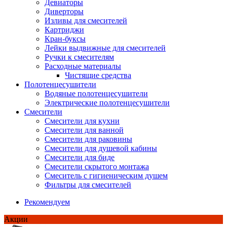
Девиаторы
Диверторы
Изливы для смесителей
Картриджи
Кран-буксы
Лейки выдвижные для смесителей
Ручки к смесителям
Расходные материалы
Чистящие средства
Полотенцесушители
Водяные полотенцесушители
Электрические полотенцесушители
Смесители
Смесители для кухни
Смесители для ванной
Смесители для раковины
Смесители для душевой кабины
Смесители для биде
Смесители скрытого монтажа
Смеситель с гигиеническим душем
Фильтры для смесителей
Рекомендуем
Акции