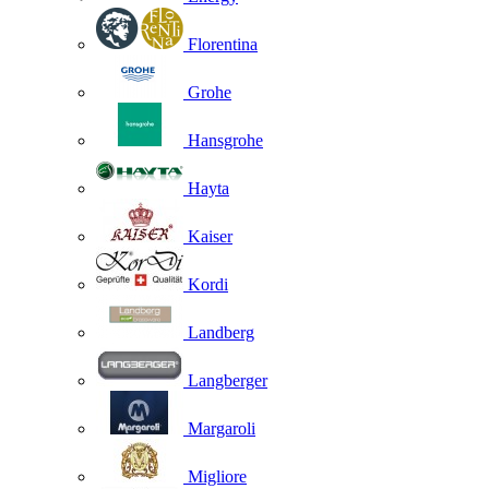
Florentina
Grohe
Hansgrohe
Hayta
Kaiser
Kordi
Landberg
Langberger
Margaroli
Migliore