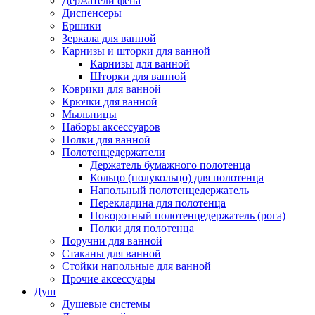
Держатели фена
Диспенсеры
Ершики
Зеркала для ванной
Карнизы и шторки для ванной
Карнизы для ванной
Шторки для ванной
Коврики для ванной
Крючки для ванной
Мыльницы
Наборы аксессуаров
Полки для ванной
Полотенцедержатели
Держатель бумажного полотенца
Кольцо (полукольцо) для полотенца
Напольный полотенцедержатель
Перекладина для полотенца
Поворотный полотенцедержатель (рога)
Полки для полотенца
Поручни для ванной
Стаканы для ванной
Стойки напольные для ванной
Прочие аксессуары
Душ
Душевые системы