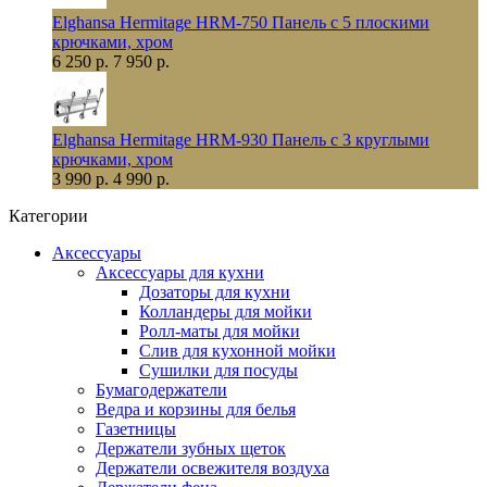
Elghansa Hermitage HRM-750 Панель с 5 плоскими
крючками, хром
6 250 р.
7 950 р.
Elghansa Hermitage HRM-930 Панель с 3 круглыми
крючками, хром
3 990 р.
4 990 р.
Категории
Аксессуары
Аксессуары для кухни
Дозаторы для кухни
Колландеры для мойки
Ролл-маты для мойки
Слив для кухонной мойки
Сушилки для посуды
Бумагодержатели
Ведра и корзины для белья
Газетницы
Держатели зубных щеток
Держатели освежителя воздуха