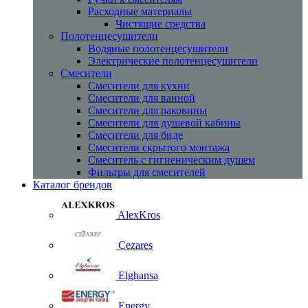
Расходные материалы
Чистящие средства
Полотенцесушители
Водяные полотенцесушители
Электрические полотенцесушители
Смесители
Смесители для кухни
Смесители для ванной
Смесители для раковины
Смесители для душевой кабины
Смесители для биде
Смесители скрытого монтажа
Смеситель с гигиеническим душем
Фильтры для смесителей
Каталог брендов
AlexKros
Cezares
Elghansa
Energy