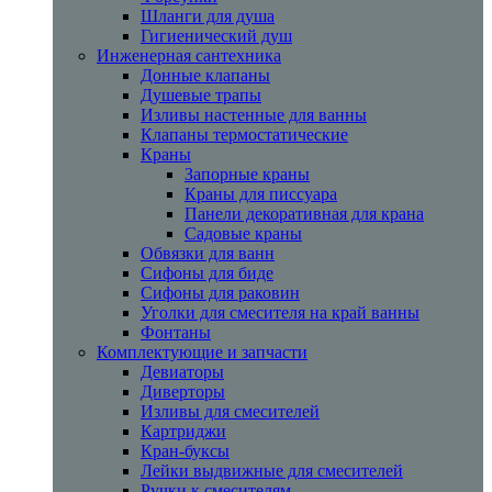
Шланги для душа
Гигиенический душ
Инженерная сантехника
Донные клапаны
Душевые трапы
Изливы настенные для ванны
Клапаны термостатические
Краны
Запорные краны
Краны для писсуара
Панели декоративная для крана
Садовые краны
Обвязки для ванн
Сифоны для биде
Сифоны для раковин
Уголки для смесителя на край ванны
Фонтаны
Комплектующие и запчасти
Девиаторы
Диверторы
Изливы для смесителей
Картриджи
Кран-буксы
Лейки выдвижные для смесителей
Ручки к смесителям