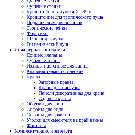
Душевые лейки
Душевые стойки
Кронштейн для душевой лейки
Кронштейны для тропического душа
Подключения для шлангов
Тропические лейки
Форсунки
Шланги для душа
Гигиенический душ
Инженерная сантехника
Донные клапаны
Душевые трапы
Изливы настенные для ванны
Клапаны термостатические
Краны
Запорные краны
Краны для писсуара
Панели декоративная для крана
Садовые краны
Обвязки для ванн
Сифоны для биде
Сифоны для раковин
Уголки для смесителя на край ванны
Фонтаны
Комплектующие и запчасти