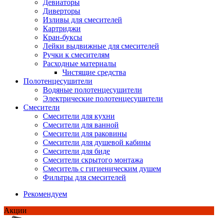
Девиаторы
Диверторы
Изливы для смесителей
Картриджи
Кран-буксы
Лейки выдвижные для смесителей
Ручки к смесителям
Расходные материалы
Чистящие средства
Полотенцесушители
Водяные полотенцесушители
Электрические полотенцесушители
Смесители
Смесители для кухни
Смесители для ванной
Смесители для раковины
Смесители для душевой кабины
Смесители для биде
Смесители скрытого монтажа
Смеситель с гигиеническим душем
Фильтры для смесителей
Рекомендуем
Акции