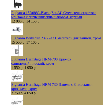
Elghansa 15R0883-Black (Set-84) Смеситель скрытого
монтажа с гигиеническим набором, черный
12 000 р.
14 150 р.
Elghansa Berkshire 2372743 Смеситель для ванной, хром
15 550 р.
17 105 р.
Elghansa Hermitage HRM-700 Крючок
одинарный,плоский, хром
1 550 р.
1 950 р.
Elghansa Hermitage HRM-730 Панель с 3 плоскими
крючками, хром
3 750 р.
4 650 р.