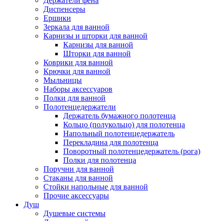
Держатели фена
Диспенсеры
Ершики
Зеркала для ванной
Карнизы и шторки для ванной
Карнизы для ванной
Шторки для ванной
Коврики для ванной
Крючки для ванной
Мыльницы
Наборы аксессуаров
Полки для ванной
Полотенцедержатели
Держатель бумажного полотенца
Кольцо (полукольцо) для полотенца
Напольный полотенцедержатель
Перекладина для полотенца
Поворотный полотенцедержатель (рога)
Полки для полотенца
Поручни для ванной
Стаканы для ванной
Стойки напольные для ванной
Прочие аксессуары
Душ
Душевые системы