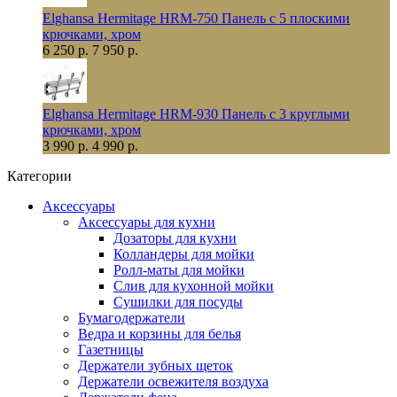
Elghansa Hermitage HRM-750 Панель с 5 плоскими
крючками, хром
6 250 р.
7 950 р.
Elghansa Hermitage HRM-930 Панель с 3 круглыми
крючками, хром
3 990 р.
4 990 р.
Категории
Аксессуары
Аксессуары для кухни
Дозаторы для кухни
Колландеры для мойки
Ролл-маты для мойки
Слив для кухонной мойки
Сушилки для посуды
Бумагодержатели
Ведра и корзины для белья
Газетницы
Держатели зубных щеток
Держатели освежителя воздуха