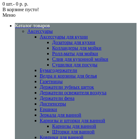
0 шт.- 0 р. р.
В корзине пусто!
Меню
Каталог товаров
Аксессуары
Аксессуары для кухни
Дозаторы для кухни
Колландеры для мойки
Ролл-маты для мойки
Слив для кухонной мойки
Сушилки для посуды
Бумагодержатели
Ведра и корзины для белья
Газетницы
Держатели зубных щеток
Держатели освежителя воздуха
Держатели фена
Диспенсеры
Ершики
Зеркала для ванной
Карнизы и шторки для ванной
Карнизы для ванной
Шторки для ванной
Коврики для ванной