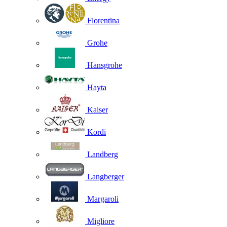
Florentina
Grohe
Hansgrohe
Hayta
Kaiser
Kordi
Landberg
Langberger
Margaroli
Migliore