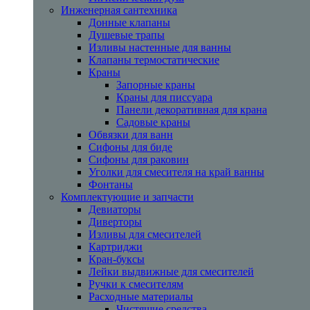
Инженерная сантехника
Донные клапаны
Душевые трапы
Изливы настенные для ванны
Клапаны термостатические
Краны
Запорные краны
Краны для писсуара
Панели декоративная для крана
Садовые краны
Обвязки для ванн
Сифоны для биде
Сифоны для раковин
Уголки для смесителя на край ванны
Фонтаны
Комплектующие и запчасти
Девиаторы
Диверторы
Изливы для смесителей
Картриджи
Кран-буксы
Лейки выдвижные для смесителей
Ручки к смесителям
Расходные материалы
Чистящие средства