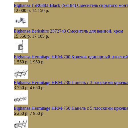
Elghansa 15R0883-Black (Set-84) Смеситель скрытого мо
12 000 р.
14 150 р.
Elghansa Berkshire 2372743 Смеситель для ванной, хром
15 550 р.
17 105 р.
Elghansa Hermitage HRM-700 Крючок одинарный,плоский
1 550 р.
1 950 р.
Elghansa Hermitage HRM-730 Панель с 3 плоскими крючк
3 750 р.
4 650 р.
Elghansa Hermitage HRM-750 Панель с 5 плоскими крючк
6 250 р.
7 950 р.