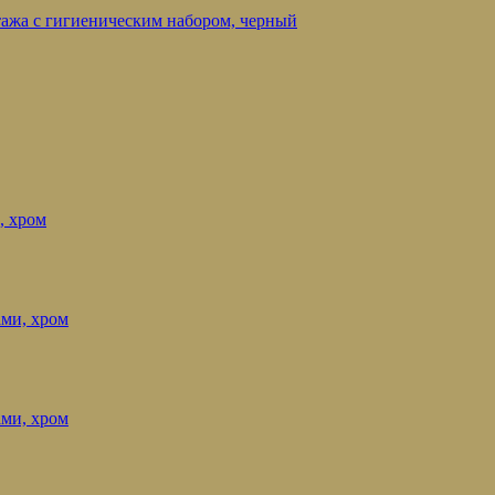
нтажа с гигиеническим набором, черный
, хром
ами, хром
ами, хром