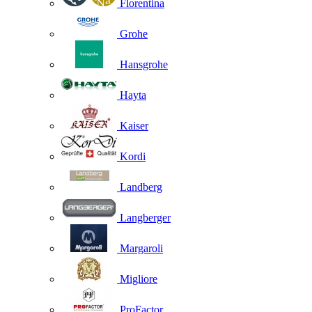
Florentina
Grohe
Hansgrohe
Hayta
Kaiser
Kordi
Landberg
Langberger
Margaroli
Migliore
ProFactor