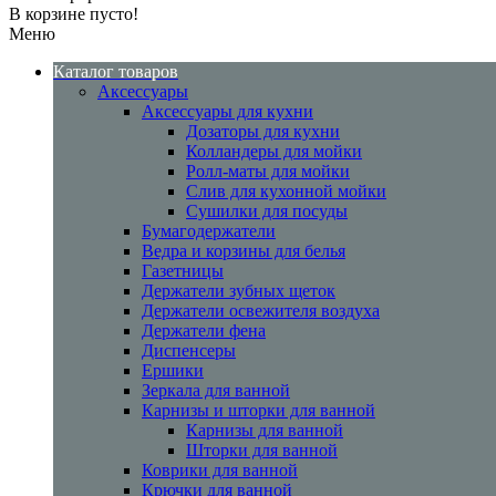
В корзине пусто!
Меню
Каталог товаров
Аксессуары
Аксессуары для кухни
Дозаторы для кухни
Колландеры для мойки
Ролл-маты для мойки
Слив для кухонной мойки
Сушилки для посуды
Бумагодержатели
Ведра и корзины для белья
Газетницы
Держатели зубных щеток
Держатели освежителя воздуха
Держатели фена
Диспенсеры
Ершики
Зеркала для ванной
Карнизы и шторки для ванной
Карнизы для ванной
Шторки для ванной
Коврики для ванной
Крючки для ванной