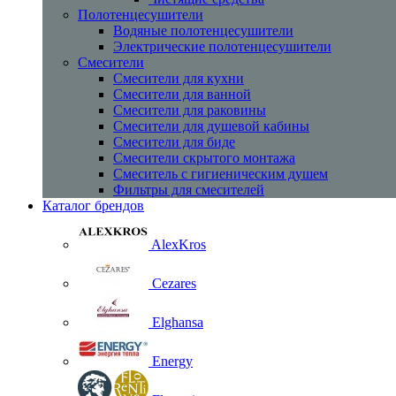
Полотенцесушители
Водяные полотенцесушители
Электрические полотенцесушители
Смесители
Смесители для кухни
Смесители для ванной
Смесители для раковины
Смесители для душевой кабины
Смесители для биде
Смесители скрытого монтажа
Смеситель с гигиеническим душем
Фильтры для смесителей
Каталог брендов
AlexKros
Cezares
Elghansa
Energy