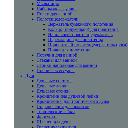
Мыльницы
Наборы аксессуаров
Полки для ванной
Полотенцедержатели
Держатель бумажного полотенца
Кольцо (полукольцо) для полотенца
Напольный полотенцедержатель
Перекладина для полотенца
Поворотный полотенцедержатель (рога)
Полки для полотенца
Поручни для ванной
Стаканы для ванной
Стойки напольные для ванной
Прочие аксессуары
Душ
Душевые системы
Душевые лейки
Душевые стойки
Кронштейн для душевой лейки
Кронштейны для тропического душа
Подключения для шлангов
Тропические лейки
Форсунки
Шланги для душа
Гигиенический душ