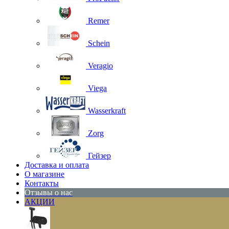
Remer
Schein
Veragio
Viega
Wasserkraft
Zorg
Гейзер
Доставка и оплата
О магазине
Контакты
Отзывы о нас
АКЦИИ