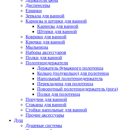
Держатели фена
Диспенсеры
Ершики
Зеркала для ванной
Карнизы и шторки для ванной
Карнизы для ванной
Шторки для ванной
Коврики для ванной
Крючки для ванной
Мыльницы
Наборы аксессуаров
Полки для ванной
Полотенцедержатели
Держатель бумажного полотенца
Кольцо (полукольцо) для полотенца
Напольный полотенцедержатель
Перекладина для полотенца
Поворотный полотенцедержатель (рога)
Полки для полотенца
Поручни для ванной
Стаканы для ванной
Стойки напольные для ванной
Прочие аксессуары
Душ
Душевые системы