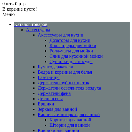
0 шт.- 0 р. р.
В корзине пусто!
Меню
Каталог товаров
Аксессуары
Аксессуары для кухни
Дозаторы для кухни
Колландеры для мойки
Ролл-маты для мойки
Слив для кухонной мойки
Сушилки для посуды
Бумагодержатели
Ведра и корзины для белья
Газетницы
Держатели зубных щеток
Держатели освежителя воздуха
Держатели фена
Диспенсеры
Ершики
Зеркала для ванной
Карнизы и шторки для ванной
Карнизы для ванной
Шторки для ванной
Коврики для ванной