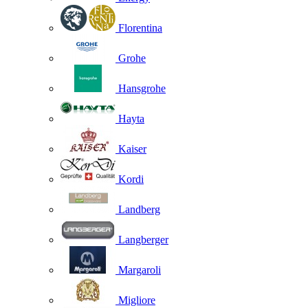
Florentina
Grohe
Hansgrohe
Hayta
Kaiser
Kordi
Landberg
Langberger
Margaroli
Migliore