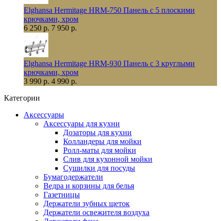
Elghansa Hermitage HRM-750 Панель с 5 плоскими
крючками, хром
6 250 р.
7 950 р.
Elghansa Hermitage HRM-930 Панель с 3 круглыми
крючками, хром
3 990 р.
4 990 р.
Категории
Аксессуары
Аксессуары для кухни
Дозаторы для кухни
Колландеры для мойки
Ролл-маты для мойки
Слив для кухонной мойки
Сушилки для посуды
Бумагодержатели
Ведра и корзины для белья
Газетницы
Держатели зубных щеток
Держатели освежителя воздуха