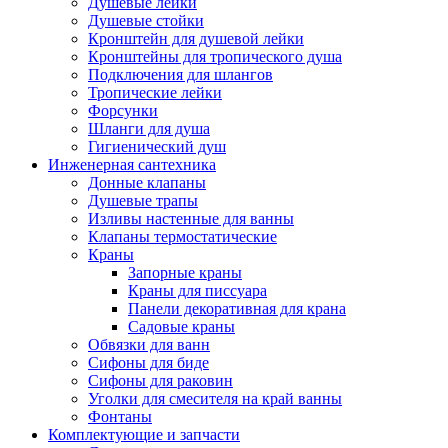
Душевые лейки
Душевые стойки
Кронштейн для душевой лейки
Кронштейны для тропического душа
Подключения для шлангов
Тропические лейки
Форсунки
Шланги для душа
Гигиенический душ
Инженерная сантехника
Донные клапаны
Душевые трапы
Изливы настенные для ванны
Клапаны термостатические
Краны
Запорные краны
Краны для писсуара
Панели декоративная для крана
Садовые краны
Обвязки для ванн
Сифоны для биде
Сифоны для раковин
Уголки для смесителя на край ванны
Фонтаны
Комплектующие и запчасти