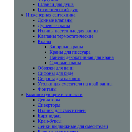
Шланги для душа
Гигиенический душ
Инженерная сантехника
Донные клапаны
Душевые трапы
Изливы настенные для ванны
Клапаны термостатические
Краны
Запорные краны
Краны для писсуара
Панели декоративная для крана
Садовые краны
Обвязки для ванн
Сифоны для биде
Сифоны для раковин
Уголки для смесителя на край ванны
Фонтаны
Комплектующие и запчасти
Девиаторы
Диверторы
Изливы для смесителей
Картриджи
Кран-буксы
Лейки выдвижные для смесителей
Ручки к смесителям