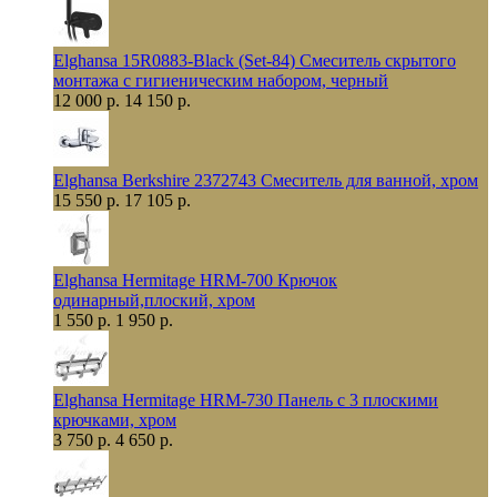
Elghansa 15R0883-Black (Set-84) Смеситель скрытого
монтажа с гигиеническим набором, черный
12 000 р.
14 150 р.
Elghansa Berkshire 2372743 Смеситель для ванной, хром
15 550 р.
17 105 р.
Elghansa Hermitage HRM-700 Крючок
одинарный,плоский, хром
1 550 р.
1 950 р.
Elghansa Hermitage HRM-730 Панель с 3 плоскими
крючками, хром
3 750 р.
4 650 р.