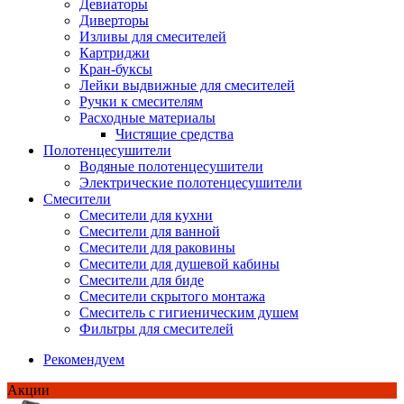
Девиаторы
Диверторы
Изливы для смесителей
Картриджи
Кран-буксы
Лейки выдвижные для смесителей
Ручки к смесителям
Расходные материалы
Чистящие средства
Полотенцесушители
Водяные полотенцесушители
Электрические полотенцесушители
Смесители
Смесители для кухни
Смесители для ванной
Смесители для раковины
Смесители для душевой кабины
Смесители для биде
Смесители скрытого монтажа
Смеситель с гигиеническим душем
Фильтры для смесителей
Рекомендуем
Акции