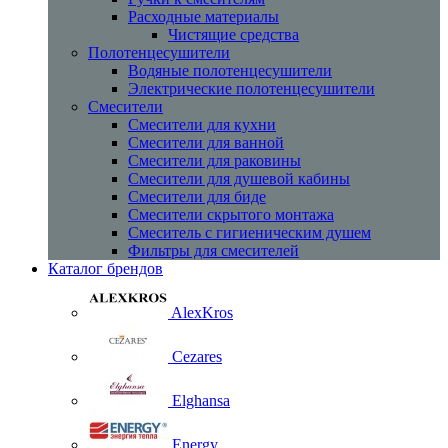
Расходные материалы
Чистящие средства
Полотенцесушители
Водяные полотенцесушители
Электрические полотенцесушители
Смесители
Смесители для кухни
Смесители для ванной
Смесители для раковины
Смесители для душевой кабины
Смесители для биде
Смесители скрытого монтажа
Смеситель с гигиеническим душем
Фильтры для смесителей
Каталог брендов
AlexKros
Cezares
Elghansa
Energy