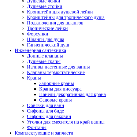
Душевые лейки
Душевые стойки
Кронштейн для душевой лейки
Кронштейны для тропического душа
Подключения для шлангов
Тропические лейки
Форсунки
Шланги для душа
Гигиенический душ
Инженерная сантехника
Донные клапаны
Душевые трапы
Изливы настенные для ванны
Клапаны термостатические
Краны
Запорные краны
Краны для писсуара
Панели декоративная для крана
Садовые краны
Обвязки для ванн
Сифоны для биде
Сифоны для раковин
Уголки для смесителя на край ванны
Фонтаны
Комплектующие и запчасти