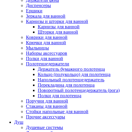
Держатели фена
Диспенсеры
Ершики
Зеркала для ванной
Карнизы и шторки для ванной
Карнизы для ванной
Шторки для ванной
Коврики для ванной
Крючки для ванной
Мыльницы
Наборы аксессуаров
Полки для ванной
Полотенцедержатели
Держатель бумажного полотенца
Кольцо (полукольцо) для полотенца
Напольный полотенцедержатель
Перекладина для полотенца
Поворотный полотенцедержатель (рога)
Полки для полотенца
Поручни для ванной
Стаканы для ванной
Стойки напольные для ванной
Прочие аксессуары
Душ
Душевые системы