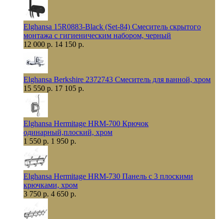
Elghansa 15R0883-Black (Set-84) Смеситель скрытого
монтажа с гигиеническим набором, черный
12 000 р.
14 150 р.
Elghansa Berkshire 2372743 Смеситель для ванной, хром
15 550 р.
17 105 р.
Elghansa Hermitage HRM-700 Крючок
одинарный,плоский, хром
1 550 р.
1 950 р.
Elghansa Hermitage HRM-730 Панель с 3 плоскими
крючками, хром
3 750 р.
4 650 р.