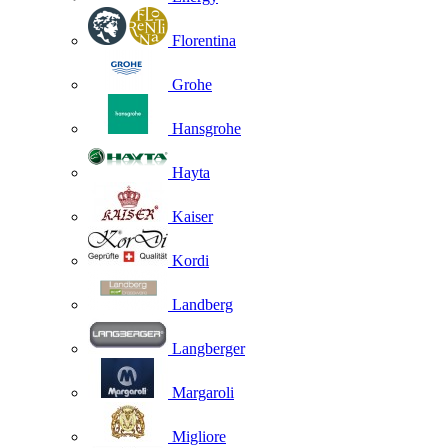
Florentina
Grohe
Hansgrohe
Hayta
Kaiser
Kordi
Landberg
Langberger
Margaroli
Migliore