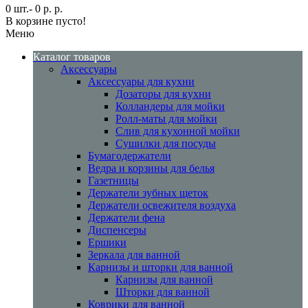
0 шт.- 0 р. р.
В корзине пусто!
Меню
Каталог товаров
Аксессуары
Аксессуары для кухни
Дозаторы для кухни
Колландеры для мойки
Ролл-маты для мойки
Слив для кухонной мойки
Сушилки для посуды
Бумагодержатели
Ведра и корзины для белья
Газетницы
Держатели зубных щеток
Держатели освежителя воздуха
Держатели фена
Диспенсеры
Ершики
Зеркала для ванной
Карнизы и шторки для ванной
Карнизы для ванной
Шторки для ванной
Коврики для ванной