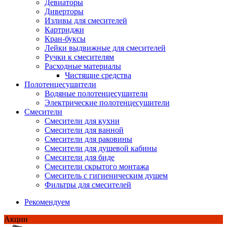
Девиаторы
Диверторы
Изливы для смесителей
Картриджи
Кран-буксы
Лейки выдвижные для смесителей
Ручки к смесителям
Расходные материалы
Чистящие средства
Полотенцесушители
Водяные полотенцесушители
Электрические полотенцесушители
Смесители
Смесители для кухни
Смесители для ванной
Смесители для раковины
Смесители для душевой кабины
Смесители для биде
Смесители скрытого монтажа
Смеситель с гигиеническим душем
Фильтры для смесителей
Рекомендуем
Акции