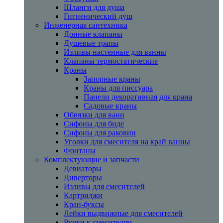
Шланги для душа
Гигиенический душ
Инженерная сантехника
Донные клапаны
Душевые трапы
Изливы настенные для ванны
Клапаны термостатические
Краны
Запорные краны
Краны для писсуара
Панели декоративная для крана
Садовые краны
Обвязки для ванн
Сифоны для биде
Сифоны для раковин
Уголки для смесителя на край ванны
Фонтаны
Комплектующие и запчасти
Девиаторы
Диверторы
Изливы для смесителей
Картриджи
Кран-буксы
Лейки выдвижные для смесителей
Ручки к смесителям