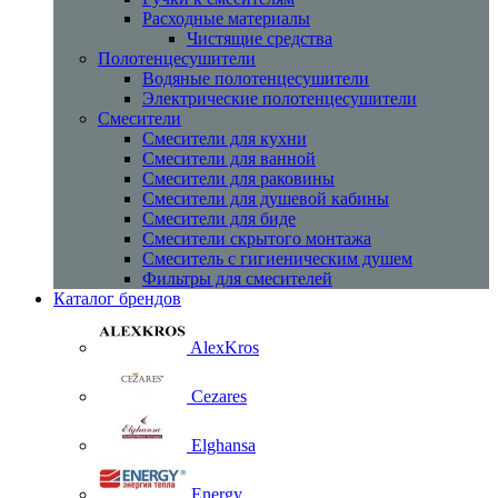
Расходные материалы
Чистящие средства
Полотенцесушители
Водяные полотенцесушители
Электрические полотенцесушители
Смесители
Смесители для кухни
Смесители для ванной
Смесители для раковины
Смесители для душевой кабины
Смесители для биде
Смесители скрытого монтажа
Смеситель с гигиеническим душем
Фильтры для смесителей
Каталог брендов
AlexKros
Cezares
Elghansa
Energy