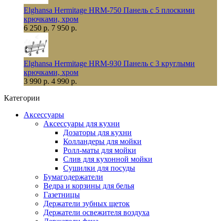
Elghansa Hermitage HRM-750 Панель с 5 плоскими
крючками, хром
6 250 р.
7 950 р.
Elghansa Hermitage HRM-930 Панель с 3 круглыми
крючками, хром
3 990 р.
4 990 р.
Категории
Аксессуары
Аксессуары для кухни
Дозаторы для кухни
Колландеры для мойки
Ролл-маты для мойки
Слив для кухонной мойки
Сушилки для посуды
Бумагодержатели
Ведра и корзины для белья
Газетницы
Держатели зубных щеток
Держатели освежителя воздуха