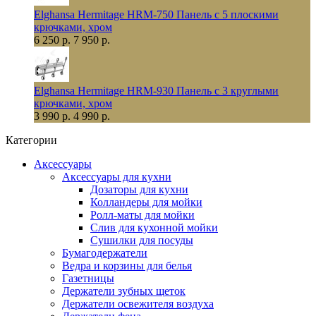
Elghansa Hermitage HRM-750 Панель с 5 плоскими
крючками, хром
6 250 р.
7 950 р.
Elghansa Hermitage HRM-930 Панель с 3 круглыми
крючками, хром
3 990 р.
4 990 р.
Категории
Аксессуары
Аксессуары для кухни
Дозаторы для кухни
Колландеры для мойки
Ролл-маты для мойки
Слив для кухонной мойки
Сушилки для посуды
Бумагодержатели
Ведра и корзины для белья
Газетницы
Держатели зубных щеток
Держатели освежителя воздуха