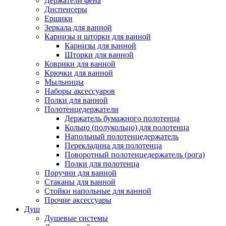
Держатели фена
Диспенсеры
Ершики
Зеркала для ванной
Карнизы и шторки для ванной
Карнизы для ванной
Шторки для ванной
Коврики для ванной
Крючки для ванной
Мыльницы
Наборы аксессуаров
Полки для ванной
Полотенцедержатели
Держатель бумажного полотенца
Кольцо (полукольцо) для полотенца
Напольный полотенцедержатель
Перекладина для полотенца
Поворотный полотенцедержатель (рога)
Полки для полотенца
Поручни для ванной
Стаканы для ванной
Стойки напольные для ванной
Прочие аксессуары
Душ
Душевые системы