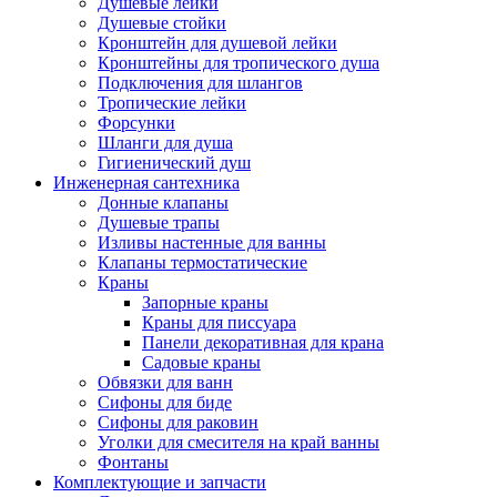
Душевые лейки
Душевые стойки
Кронштейн для душевой лейки
Кронштейны для тропического душа
Подключения для шлангов
Тропические лейки
Форсунки
Шланги для душа
Гигиенический душ
Инженерная сантехника
Донные клапаны
Душевые трапы
Изливы настенные для ванны
Клапаны термостатические
Краны
Запорные краны
Краны для писсуара
Панели декоративная для крана
Садовые краны
Обвязки для ванн
Сифоны для биде
Сифоны для раковин
Уголки для смесителя на край ванны
Фонтаны
Комплектующие и запчасти