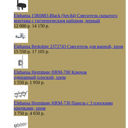
Elghansa 15R0883-Black (Set-84) Смеситель скрытого
монтажа с гигиеническим набором, черный
12 000 р.
14 150 р.
Elghansa Berkshire 2372743 Смеситель для ванной, хром
15 550 р.
17 105 р.
Elghansa Hermitage HRM-700 Крючок
одинарный,плоский, хром
1 550 р.
1 950 р.
Elghansa Hermitage HRM-730 Панель с 3 плоскими
крючками, хром
3 750 р.
4 650 р.