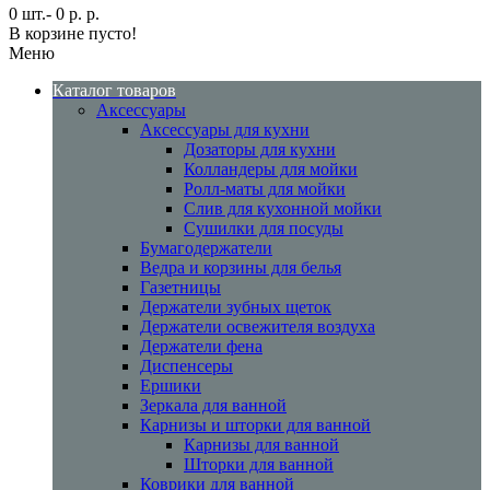
0 шт.- 0 р. р.
В корзине пусто!
Меню
Каталог товаров
Аксессуары
Аксессуары для кухни
Дозаторы для кухни
Колландеры для мойки
Ролл-маты для мойки
Слив для кухонной мойки
Сушилки для посуды
Бумагодержатели
Ведра и корзины для белья
Газетницы
Держатели зубных щеток
Держатели освежителя воздуха
Держатели фена
Диспенсеры
Ершики
Зеркала для ванной
Карнизы и шторки для ванной
Карнизы для ванной
Шторки для ванной
Коврики для ванной