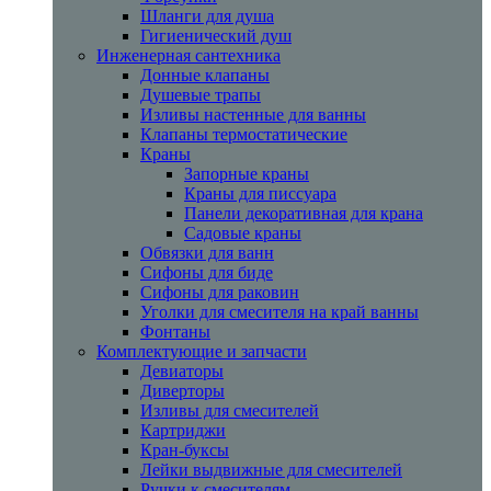
Шланги для душа
Гигиенический душ
Инженерная сантехника
Донные клапаны
Душевые трапы
Изливы настенные для ванны
Клапаны термостатические
Краны
Запорные краны
Краны для писсуара
Панели декоративная для крана
Садовые краны
Обвязки для ванн
Сифоны для биде
Сифоны для раковин
Уголки для смесителя на край ванны
Фонтаны
Комплектующие и запчасти
Девиаторы
Диверторы
Изливы для смесителей
Картриджи
Кран-буксы
Лейки выдвижные для смесителей
Ручки к смесителям