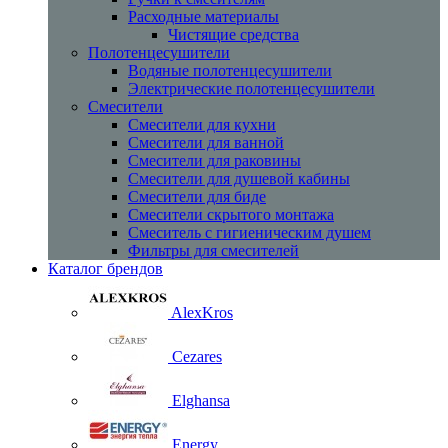
Расходные материалы
Чистящие средства
Полотенцесушители
Водяные полотенцесушители
Электрические полотенцесушители
Смесители
Смесители для кухни
Смесители для ванной
Смесители для раковины
Смесители для душевой кабины
Смесители для биде
Смесители скрытого монтажа
Смеситель с гигиеническим душем
Фильтры для смесителей
Каталог брендов
AlexKros
Cezares
Elghansa
Energy