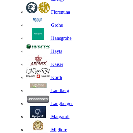
Florentina
Grohe
Hansgrohe
Hayta
Kaiser
Kordi
Landberg
Langberger
Margaroli
Migliore