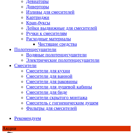
Девиаторы
Диверторы
Изливы для смесителей
Картриджи
Кран-буксы
Лейки выдвижные для смесителей
Ручки к смесителям
Расходные материалы
Чистящие средства
Полотенцесушители
Водяные полотенцесушители
Электрические полотенцесушители
Смесители
Смесители для кухни
Смесители для ванной
Смесители для раковины
Смесители для душевой кабины
Смесители для биде
Смесители скрытого монтажа
Смеситель с гигиеническим душем
Фильтры для смесителей
Рекомендуем
Акции