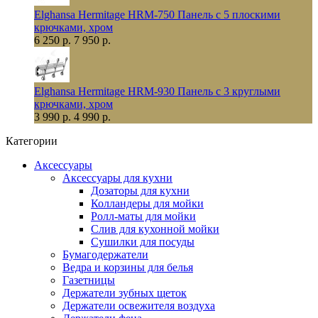
Elghansa Hermitage HRM-750 Панель с 5 плоскими
крючками, хром
6 250 р.
7 950 р.
Elghansa Hermitage HRM-930 Панель с 3 круглыми
крючками, хром
3 990 р.
4 990 р.
Категории
Аксессуары
Аксессуары для кухни
Дозаторы для кухни
Колландеры для мойки
Ролл-маты для мойки
Слив для кухонной мойки
Сушилки для посуды
Бумагодержатели
Ведра и корзины для белья
Газетницы
Держатели зубных щеток
Держатели освежителя воздуха