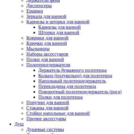
Держатели фена
Диспенсеры
Ершики
Зеркала для ванной
Карнизы и шторки для ванной
Карнизы для ванной
Шторки для ванной
Коврики для ванной
Крючки для ванной
Мыльницы
Наборы аксессуаров
Полки для ванной
Полотенцедержатели
Держатель бумажного полотенца
Кольцо (полукольцо) для полотенца
Напольный полотенцедержатель
Перекладина для полотенца
Поворотный полотенцедержатель (рога)
Полки для полотенца
Поручни для ванной
Стаканы для ванной
Стойки напольные для ванной
Прочие аксессуары
Душ
Душевые системы