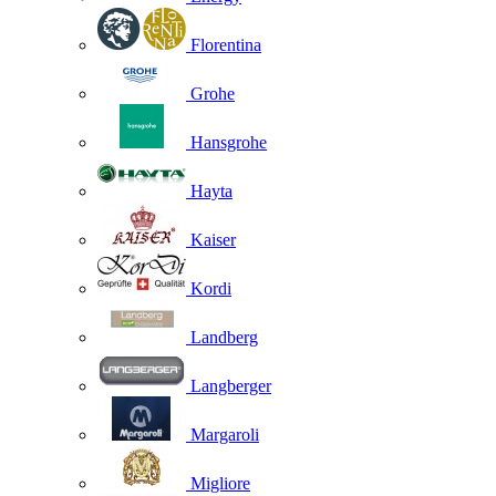
Florentina
Grohe
Hansgrohe
Hayta
Kaiser
Kordi
Landberg
Langberger
Margaroli
Migliore