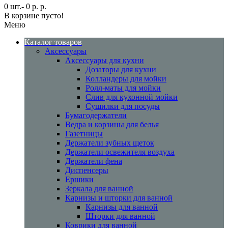
0 шт.- 0 р. р.
В корзине пусто!
Меню
Каталог товаров
Аксессуары
Аксессуары для кухни
Дозаторы для кухни
Колландеры для мойки
Ролл-маты для мойки
Слив для кухонной мойки
Сушилки для посуды
Бумагодержатели
Ведра и корзины для белья
Газетницы
Держатели зубных щеток
Держатели освежителя воздуха
Держатели фена
Диспенсеры
Ершики
Зеркала для ванной
Карнизы и шторки для ванной
Карнизы для ванной
Шторки для ванной
Коврики для ванной