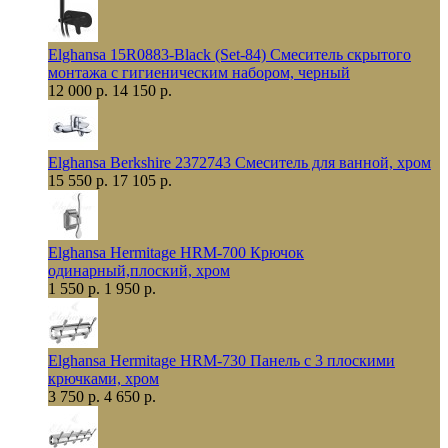
Elghansa 15R0883-Black (Set-84) Смеситель скрытого
монтажа с гигиеническим набором, черный
12 000 р.
14 150 р.
Elghansa Berkshire 2372743 Смеситель для ванной, хром
15 550 р.
17 105 р.
Elghansa Hermitage HRM-700 Крючок
одинарный,плоский, хром
1 550 р.
1 950 р.
Elghansa Hermitage HRM-730 Панель с 3 плоскими
крючками, хром
3 750 р.
4 650 р.