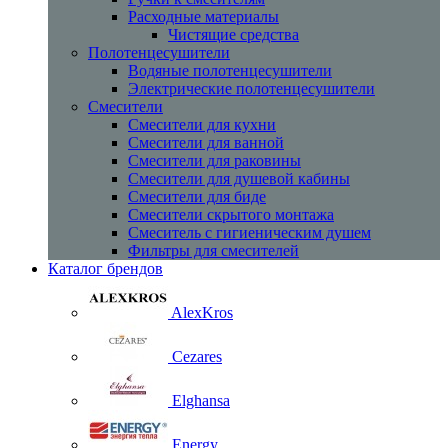
Расходные материалы
Чистящие средства
Полотенцесушители
Водяные полотенцесушители
Электрические полотенцесушители
Смесители
Смесители для кухни
Смесители для ванной
Смесители для раковины
Смесители для душевой кабины
Смесители для биде
Смесители скрытого монтажа
Смеситель с гигиеническим душем
Фильтры для смесителей
Каталог брендов
AlexKros
Cezares
Elghansa
Energy