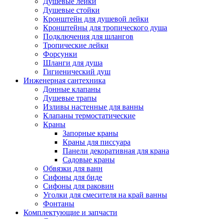
Душевые лейки
Душевые стойки
Кронштейн для душевой лейки
Кронштейны для тропического душа
Подключения для шлангов
Тропические лейки
Форсунки
Шланги для душа
Гигиенический душ
Инженерная сантехника
Донные клапаны
Душевые трапы
Изливы настенные для ванны
Клапаны термостатические
Краны
Запорные краны
Краны для писсуара
Панели декоративная для крана
Садовые краны
Обвязки для ванн
Сифоны для биде
Сифоны для раковин
Уголки для смесителя на край ванны
Фонтаны
Комплектующие и запчасти