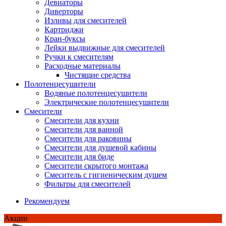
Девиаторы
Диверторы
Изливы для смесителей
Картриджи
Кран-буксы
Лейки выдвижные для смесителей
Ручки к смесителям
Расходные материалы
Чистящие средства
Полотенцесушители
Водяные полотенцесушители
Электрические полотенцесушители
Смесители
Смесители для кухни
Смесители для ванной
Смесители для раковины
Смесители для душевой кабины
Смесители для биде
Смесители скрытого монтажа
Смеситель с гигиеническим душем
Фильтры для смесителей
Рекомендуем
Акции