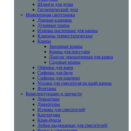
Шланги для душа
Гигиенический душ
Инженерная сантехника
Донные клапаны
Душевые трапы
Изливы настенные для ванны
Клапаны термостатические
Краны
Запорные краны
Краны для писсуара
Панели декоративная для крана
Садовые краны
Обвязки для ванн
Сифоны для биде
Сифоны для раковин
Уголки для смесителя на край ванны
Фонтаны
Комплектующие и запчасти
Девиаторы
Диверторы
Изливы для смесителей
Картриджи
Кран-буксы
Лейки выдвижные для смесителей
Ручки к смесителям