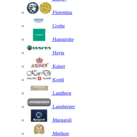
Florentina
Grohe
Hansgrohe
Hayta
Kaiser
Kordi
Landberg
Langberger
Margaroli
Migliore