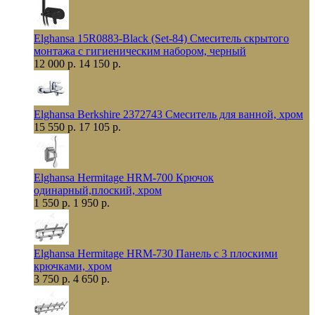
Elghansa 15R0883-Black (Set-84) Смеситель скрытого
монтажа с гигиеническим набором, черный
12 000 р.
14 150 р.
Elghansa Berkshire 2372743 Смеситель для ванной, хром
15 550 р.
17 105 р.
Elghansa Hermitage HRM-700 Крючок
одинарный,плоский, хром
1 550 р.
1 950 р.
Elghansa Hermitage HRM-730 Панель с 3 плоскими
крючками, хром
3 750 р.
4 650 р.