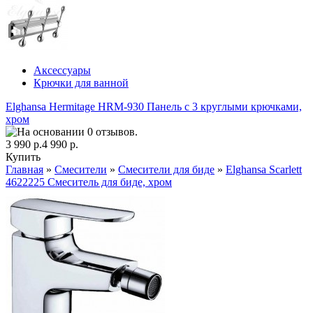
Аксессуары
Крючки для ванной
Elghansa Hermitage HRM-930 Панель с 3 круглыми крючками,
хром
3 990 р.
4 990 р.
Купить
Главная
»
Смесители
»
Смесители для биде
»
Elghansa Scarlett
4622225 Смеситель для биде, хром