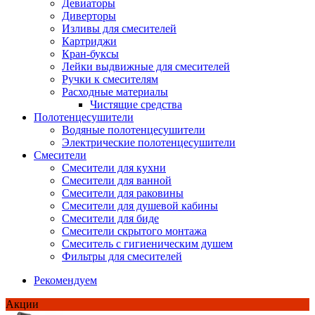
Девиаторы
Диверторы
Изливы для смесителей
Картриджи
Кран-буксы
Лейки выдвижные для смесителей
Ручки к смесителям
Расходные материалы
Чистящие средства
Полотенцесушители
Водяные полотенцесушители
Электрические полотенцесушители
Смесители
Смесители для кухни
Смесители для ванной
Смесители для раковины
Смесители для душевой кабины
Смесители для биде
Смесители скрытого монтажа
Смеситель с гигиеническим душем
Фильтры для смесителей
Рекомендуем
Акции