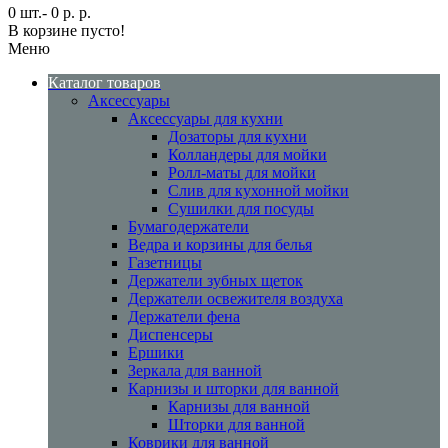
0 шт.- 0 р. р.
В корзине пусто!
Меню
Каталог товаров
Аксессуары
Аксессуары для кухни
Дозаторы для кухни
Колландеры для мойки
Ролл-маты для мойки
Слив для кухонной мойки
Сушилки для посуды
Бумагодержатели
Ведра и корзины для белья
Газетницы
Держатели зубных щеток
Держатели освежителя воздуха
Держатели фена
Диспенсеры
Ершики
Зеркала для ванной
Карнизы и шторки для ванной
Карнизы для ванной
Шторки для ванной
Коврики для ванной