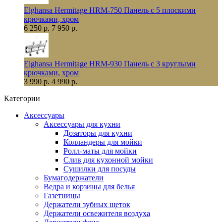
Elghansa Hermitage HRM-750 Панель с 5 плоскими
крючками, хром
6 250 р.
7 950 р.
Elghansa Hermitage HRM-930 Панель с 3 круглыми
крючками, хром
3 990 р.
4 990 р.
Категории
Аксессуары
Аксессуары для кухни
Дозаторы для кухни
Колландеры для мойки
Ролл-маты для мойки
Слив для кухонной мойки
Сушилки для посуды
Бумагодержатели
Ведра и корзины для белья
Газетницы
Держатели зубных щеток
Держатели освежителя воздуха