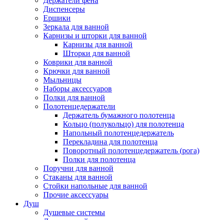
Держатели фена
Диспенсеры
Ершики
Зеркала для ванной
Карнизы и шторки для ванной
Карнизы для ванной
Шторки для ванной
Коврики для ванной
Крючки для ванной
Мыльницы
Наборы аксессуаров
Полки для ванной
Полотенцедержатели
Держатель бумажного полотенца
Кольцо (полукольцо) для полотенца
Напольный полотенцедержатель
Перекладина для полотенца
Поворотный полотенцедержатель (рога)
Полки для полотенца
Поручни для ванной
Стаканы для ванной
Стойки напольные для ванной
Прочие аксессуары
Душ
Душевые системы