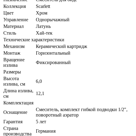
Коллекция
Scarlett
Цвет
Хром
Управление
Однорычажный
Материал
Латунь
Стиль
Хай-тек
Технические характеристики
Механизм
Керамический картридж
Монтаж
Горизонтальный
Вращение
Фиксированный
излива
Размеры
Высота
6,0
излива, см
Длина излива,
12,1
см
Комплектация
Смеситель, комплект гибкой подводки 1/2",
Оснащение
поворотный аэратор
Гарантия
5 лет
Страна
Германия
производства