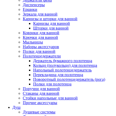
Держатели фена
Диспенсеры
Ершики
Зеркала для ванной
Карнизы и шторки для ванной
Карнизы для ванной
Шторки для ванной
Коврики для ванной
Крючки для ванной
Мыльницы
Наборы аксессуаров
Полки для ванной
Полотенцедержатели
Держатель бумажного полотенца
Кольцо (полукольцо) для полотенца
Напольный полотенцедержатель
Перекладина для полотенца
Поворотный полотенцедержатель (рога)
Полки для полотенца
Поручни для ванной
Стаканы для ванной
Стойки напольные для ванной
Прочие аксессуары
Душ
Душевые системы