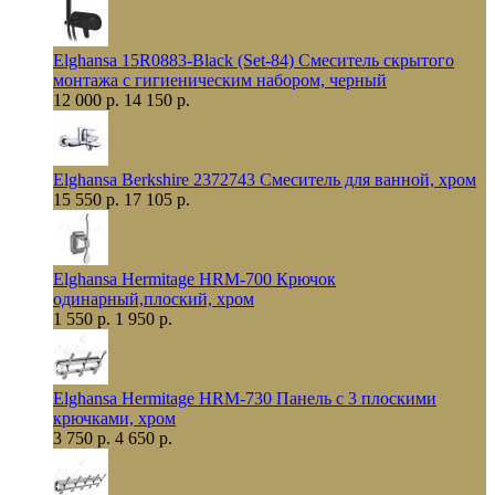
Elghansa 15R0883-Black (Set-84) Смеситель скрытого
монтажа с гигиеническим набором, черный
12 000 р.
14 150 р.
Elghansa Berkshire 2372743 Смеситель для ванной, хром
15 550 р.
17 105 р.
Elghansa Hermitage HRM-700 Крючок
одинарный,плоский, хром
1 550 р.
1 950 р.
Elghansa Hermitage HRM-730 Панель с 3 плоскими
крючками, хром
3 750 р.
4 650 р.