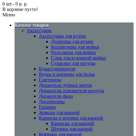
0 шт.- 0 р. р.
В корзине пусто!
Меню
Каталог товаров
Аксессуары
Аксессуары для кухни
Дозаторы для кухни
Колландеры для мойки
Ролл-маты для мойки
Слив для кухонной мойки
Сушилки для посуды
Бумагодержатели
Ведра и корзины для белья
Газетницы
Держатели зубных щеток
Держатели освежителя воздуха
Держатели фена
Диспенсеры
Ершики
Зеркала для ванной
Карнизы и шторки для ванной
Карнизы для ванной
Шторки для ванной
Коврики для ванной