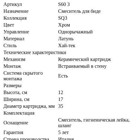
Артикул
S60 3
Назначение
Смеситель для биде
Коллекция
SQ3
Цвет
Хром
Управление
Однорычажный
Материал
Латунь
Стиль
Хай-тек
Технические характеристики
Механизм
Керамический картридж
Монтаж
Встраиваемый в стену
Система скрытого
Есть
монтажа
Размеры
Высота, см
12
Ширина, см
17
Диаметр картриджа, мм
35
Комплектация
Смеситель, гигиеническая лейка,
Оснащение
шланг
Гарантия
5 лет
Страна производства
Италия