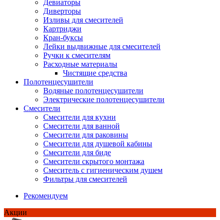
Девиаторы
Диверторы
Изливы для смесителей
Картриджи
Кран-буксы
Лейки выдвижные для смесителей
Ручки к смесителям
Расходные материалы
Чистящие средства
Полотенцесушители
Водяные полотенцесушители
Электрические полотенцесушители
Смесители
Смесители для кухни
Смесители для ванной
Смесители для раковины
Смесители для душевой кабины
Смесители для биде
Смесители скрытого монтажа
Смеситель с гигиеническим душем
Фильтры для смесителей
Рекомендуем
Акции