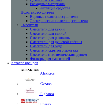
Расходные материалы
Чистящие средства
Полотенцесушители
Водяные полотенцесушители
Электрические полотенцесушители
Смесители
Смесители для кухни
Смесители для ванной
Смесители для раковины
Смесители для душевой кабины
Смесители для биде
Смесители скрытого монтажа
Смеситель с гигиеническим душем
Фильтры для смесителей
Каталог брендов
AlexKros
Cezares
Elghansa
Energy