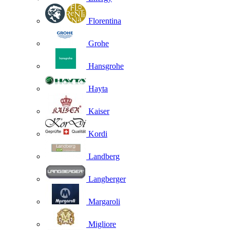
Florentina
Grohe
Hansgrohe
Hayta
Kaiser
Kordi
Landberg
Langberger
Margaroli
Migliore