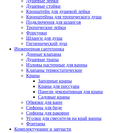
Душевые лейки
Душевые стойки
Кронштейн для душевой лейки
Кронштейны для тропического душа
Подключения для шлангов
Тропические лейки
Форсунки
Шланги для душа
Гигиенический душ
Инженерная сантехника
Донные клапаны
Душевые трапы
Изливы настенные для ванны
Клапаны термостатические
Краны
Запорные краны
Краны для писсуара
Панели декоративная для крана
Садовые краны
Обвязки для ванн
Сифоны для биде
Сифоны для раковин
Уголки для смесителя на край ванны
Фонтаны
Комплектующие и запчасти