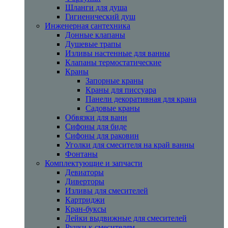
Шланги для душа
Гигиенический душ
Инженерная сантехника
Донные клапаны
Душевые трапы
Изливы настенные для ванны
Клапаны термостатические
Краны
Запорные краны
Краны для писсуара
Панели декоративная для крана
Садовые краны
Обвязки для ванн
Сифоны для биде
Сифоны для раковин
Уголки для смесителя на край ванны
Фонтаны
Комплектующие и запчасти
Девиаторы
Диверторы
Изливы для смесителей
Картриджи
Кран-буксы
Лейки выдвижные для смесителей
Ручки к смесителям