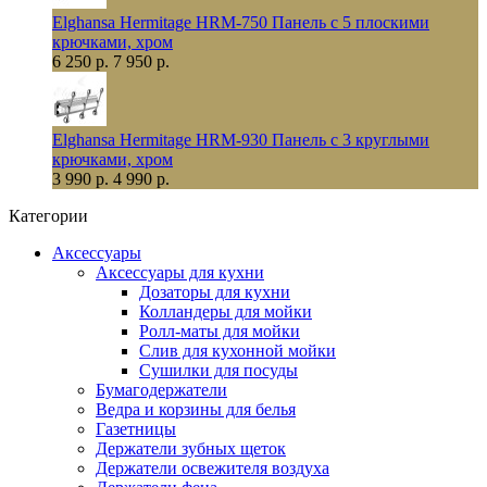
Elghansa Hermitage HRM-750 Панель с 5 плоскими
крючками, хром
6 250 р.
7 950 р.
Elghansa Hermitage HRM-930 Панель с 3 круглыми
крючками, хром
3 990 р.
4 990 р.
Категории
Аксессуары
Аксессуары для кухни
Дозаторы для кухни
Колландеры для мойки
Ролл-маты для мойки
Слив для кухонной мойки
Сушилки для посуды
Бумагодержатели
Ведра и корзины для белья
Газетницы
Держатели зубных щеток
Держатели освежителя воздуха