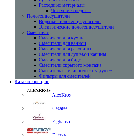
Расходные материалы
Чистящие средства
Полотенцесушители
Водяные полотенцесушители
Электрические полотенцесушители
Смесители
Смесители для кухни
Смесители для ванной
Смесители для раковины
Смесители для душевой кабины
Смесители для биде
Смесители скрытого монтажа
Смеситель с гигиеническим душем
Фильтры для смесителей
Каталог брендов
AlexKros
Cezares
Elghansa
Energy