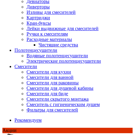
Девиаторы
Диверторы
Изливы для смесителей
Картриджи
Кран-буксы
Лейки выдвижные для смесителей
Ручки к смесителям
Расходные материалы
Чистящие средства
Полотенцесушители
Водяные полотенцесушители
Электрические полотенцесушители
Смесители
Смесители для кухни
Смесители для ванной
Смесители для раковины
Смесители для душевой кабины
Смесители для биде
Смесители скрытого монтажа
Смеситель с гигиеническим душем
Фильтры для смесителей
Рекомендуем
Акции