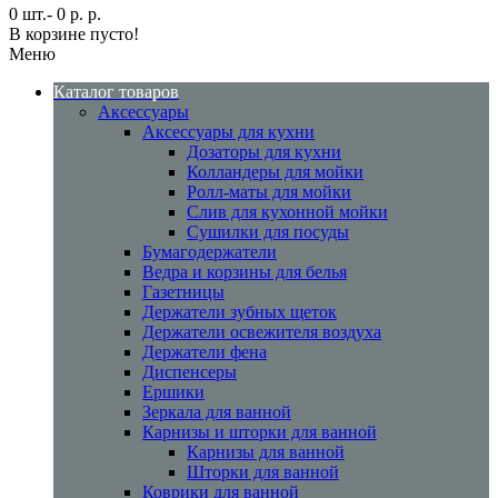
0 шт.- 0 р. р.
В корзине пусто!
Меню
Каталог товаров
Аксессуары
Аксессуары для кухни
Дозаторы для кухни
Колландеры для мойки
Ролл-маты для мойки
Слив для кухонной мойки
Сушилки для посуды
Бумагодержатели
Ведра и корзины для белья
Газетницы
Держатели зубных щеток
Держатели освежителя воздуха
Держатели фена
Диспенсеры
Ершики
Зеркала для ванной
Карнизы и шторки для ванной
Карнизы для ванной
Шторки для ванной
Коврики для ванной