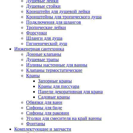
Душевые лейки
Душевые стойки
Кронштейн для душевой лейки
Кронштейны для тропического душа
Подключения для шлангов
Тропические лейки
Форсунки
Шланги для душа
Гигиенический душ
Инженерная сантехника
Донные клапаны
Душевые трапы
Изливы настенные для ванны
Клапаны термостатические
Краны
Запорные краны
Краны для писсуара
Панели декоративная для крана
Садовые краны
Обвязки для ванн
Сифоны для биде
Сифоны для раковин
Уголки для смесителя на край ванны
Фонтаны
Комплектующие и запчасти