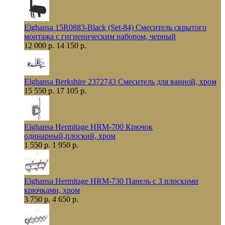
Elghansa 15R0883-Black (Set-84) Смеситель скрытого
монтажа с гигиеническим набором, черный
12 000 р.
14 150 р.
Elghansa Berkshire 2372743 Смеситель для ванной, хром
15 550 р.
17 105 р.
Elghansa Hermitage HRM-700 Крючок
одинарный,плоский, хром
1 550 р.
1 950 р.
Elghansa Hermitage HRM-730 Панель с 3 плоскими
крючками, хром
3 750 р.
4 650 р.