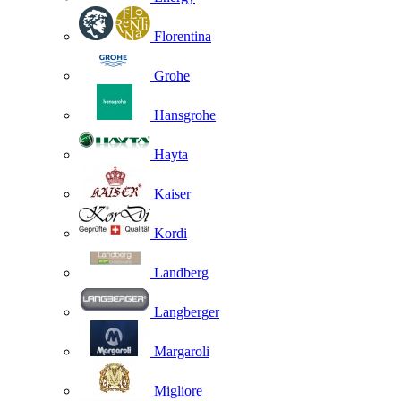
Florentina
Grohe
Hansgrohe
Hayta
Kaiser
Kordi
Landberg
Langberger
Margaroli
Migliore