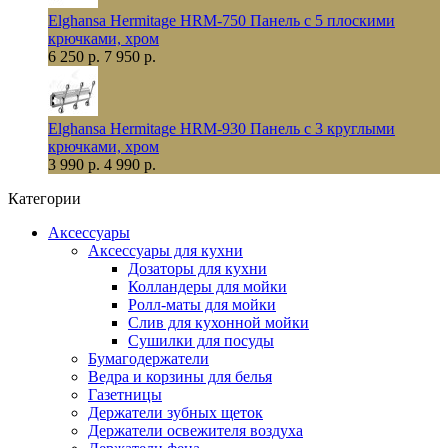
Elghansa Hermitage HRM-750 Панель с 5 плоскими
крючками, хром
6 250 р.
7 950 р.
Elghansa Hermitage HRM-930 Панель с 3 круглыми
крючками, хром
3 990 р.
4 990 р.
Категории
Аксессуары
Аксессуары для кухни
Дозаторы для кухни
Колландеры для мойки
Ролл-маты для мойки
Слив для кухонной мойки
Сушилки для посуды
Бумагодержатели
Ведра и корзины для белья
Газетницы
Держатели зубных щеток
Держатели освежителя воздуха