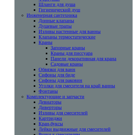
Шланги для душа
Гигиенический душ
Инженерная сантехника
Донные клапаны
Душевые трапы
Изливы настенные для ванны
Клапаны термостатические
Краны
Запорные краны
Краны для писсуара
Панели декоративная для крана
Садовые краны
Обвязки для ванн
Сифоны для биде
Сифоны для раковин
Уголки для смесителя на край ванны
Фонтаны
Комплектующие и запчасти
Девиаторы
Диверторы
Изливы для смесителей
Картриджи
Кран-буксы
Лейки выдвижные для смесителей
Ручки к смесителям