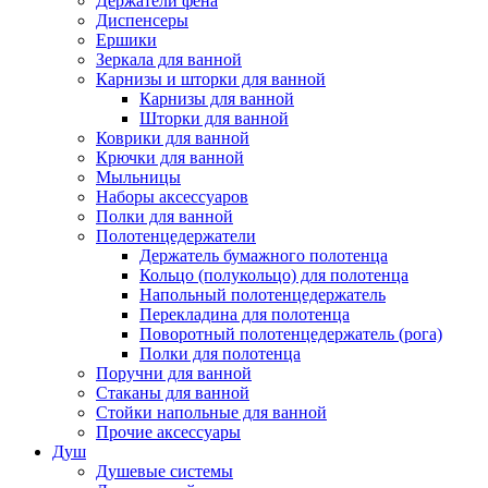
Держатели фена
Диспенсеры
Ершики
Зеркала для ванной
Карнизы и шторки для ванной
Карнизы для ванной
Шторки для ванной
Коврики для ванной
Крючки для ванной
Мыльницы
Наборы аксессуаров
Полки для ванной
Полотенцедержатели
Держатель бумажного полотенца
Кольцо (полукольцо) для полотенца
Напольный полотенцедержатель
Перекладина для полотенца
Поворотный полотенцедержатель (рога)
Полки для полотенца
Поручни для ванной
Стаканы для ванной
Стойки напольные для ванной
Прочие аксессуары
Душ
Душевые системы